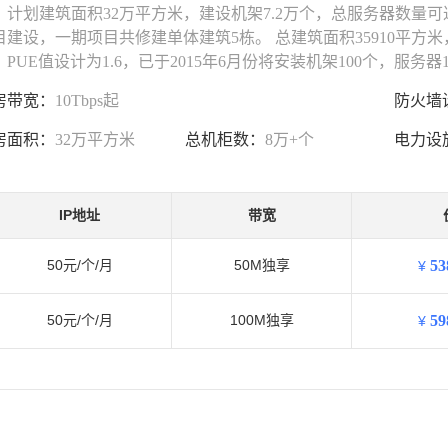
，计划建筑面积32万平方米，建设机架7.2万个，总服务器数量可
目建设，一期项目共修建单体建筑5栋。 总建筑面积35910平方米，
，PUE值设计为1.6，已于2015年6月份将安装机架100个，服务器1
房带宽：
10Tbps起
防火墙
房面积：
32万平方米
总机柜数：
8万+个
电力设
IP地址
带宽
50元/个/月
50M独享
5
¥
50元/个/月
100M独享
5
¥