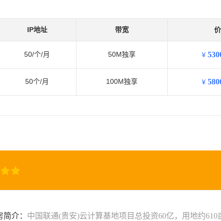
IP地址
带宽
价
50/个/月
50M独享
53
¥
50个/月
100M独享
58
¥
房简介：
中国联通(贵安)云计算基地项目总投资60亿，用地约6