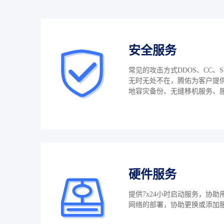
安全服务
常见的攻击方式DDOS、CC、
无时无处不在，腾佑为客户提
地容灾备份、无缝移机服务、
硬件服务
提供7x24小时启动服务，协
网络的部署，协助更换或添加