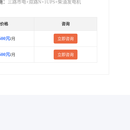
施：
三路市电+双路N+1UPS+柴油发电机
价格
咨询
500元
/月
立即咨询
500元
/月
立即咨询