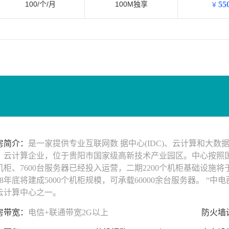
100/个/月
100M独享
55
¥
房简介：
是一家提供专业互联网数 据中心(IDC)、云计算和大
）云计算企业，位于贵阳市国家级高新技术产业园区。中心按照国标
机柜、7600台服务器已经投入运营，二期2200个机柜基础设施将于2
018年底将建成5000个机柜规模，可承载60000余台服务器。 
云计算中心之一。
房带宽：
电信+联通带宽2G以上
防火墙