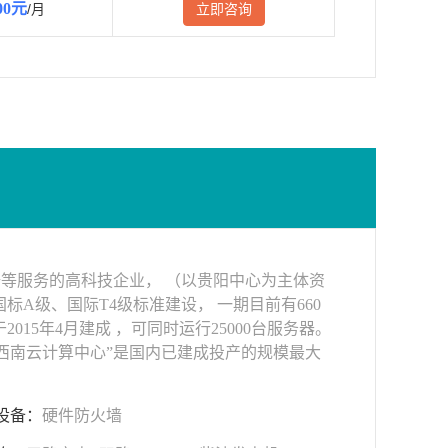
00元
/月
立即咨询
数据等服务的高科技企业， （以贵阳中心为主体资
A级、国际T4级标准建设， 一期目前有660
015年4月建成 ，可同时运行25000台服务器。
“中电西南云计算中心”是国内已建成投产的规模最大
设备：
硬件防火墙