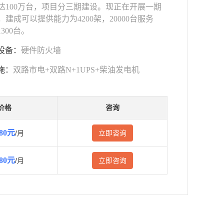
达100万台，项目分三期建设。现正在开展一期
建成可以提供能力为4200架，20000台服务
300台。
设备：
硬件防火墙
施：
双路市电+双路N+1UPS+柴油发电机
价格
咨询
380元
/月
立即咨询
980元
/月
立即咨询