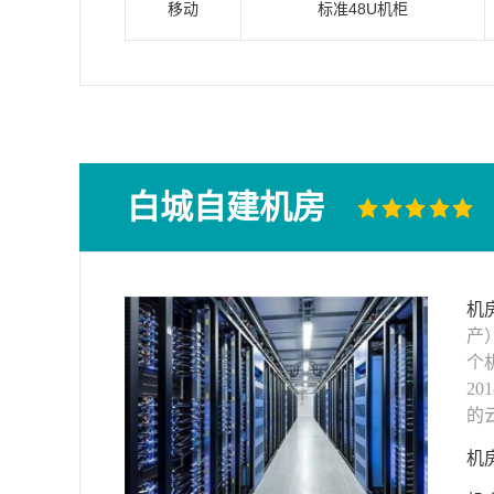
移动
标准48U机柜
白城自建机房
机
产
个
2
的
机