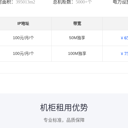
房面积：
395013m2
总机柜数：
5000+个
电力设
IP地址
带宽
100元/月/个
50M独享
6
¥
100元/月/个
100M独享
7
¥
机柜租用优势
专业标准，品质保障