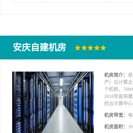
安庆自建机房
机房简介：
是
产）云计算企
个机柜、760
2018年底将
的云计算中心
机房带宽：
电
机房面积：
39