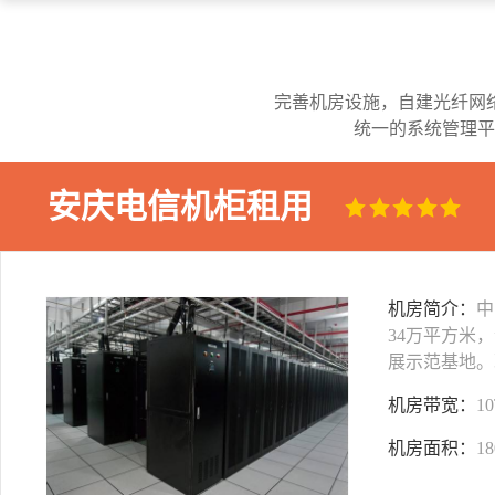
完善机房设施，自建光纤网
统一的系统管理平
安庆电信机柜租用
机房简介：
中
34万平方米
展示范基地。
机房带宽：
1
机房面积：
1