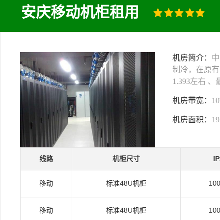
安庆移动机柜租用
机房简介：
中
制冷，在原有
1.393左右
机房带宽：
1
机房面积：
1
线路
机柜尺寸
I
移动
标准48U机柜
10
移动
标准48U机柜
10