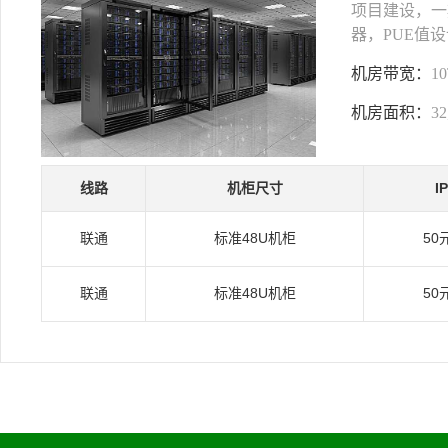
项目建设，一期
器，PUE值设
机房带宽：
1
机房面积：
3
线路
机柜尺寸
I
联通
标准48U机柜
50
联通
标准48U机柜
50