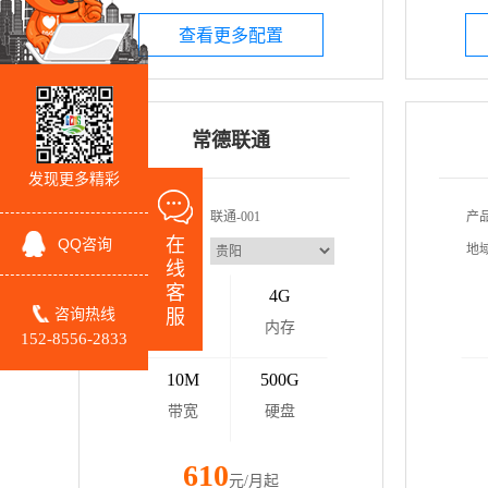
查看更多配置
常德联通
发现更多精彩
产品型号：
联通-001
产
在
QQ咨询
地域线路：
地
线
客
4核
4G
咨询热线
服
CPU
内存
152-8556-2833
10M
500G
带宽
硬盘
610
元/月起