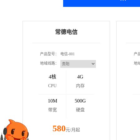
常德电信
产品型号：
电信-001
产
地域线路：
地
4核
4G
CPU
内存
10M
500G
带宽
硬盘
580
元/月起