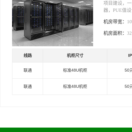
项目建设，一期
器，PUE值设
机房带宽：
1
机房面积：
3
线路
机柜尺寸
I
联通
标准48U机柜
50
联通
标准48U机柜
50