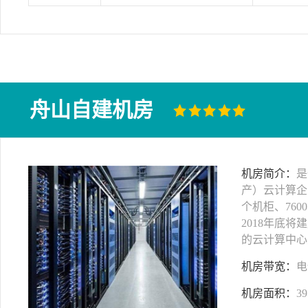
舟山自建机房
机房简介：
是
产）云计算企
个机柜、760
2018年底将
的云计算中心
机房带宽：
电
机房面积：
39