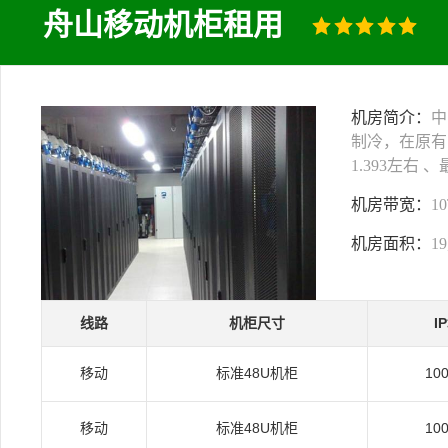
舟山移动机柜租用
机房简介：
中
制冷，在原有
1.393左右
机房带宽：
1
机房面积：
1
线路
机柜尺寸
I
移动
标准48U机柜
10
移动
标准48U机柜
10