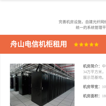
完善机房设施，自建光纤网
统一的系统管理平
舟山电信机柜租用
机房简介：
中
34万平方米
展示范基地。
机房带宽：
1
机房面积：
1