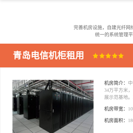
完善机房设施，自建光纤网
统一的系统管理平
青岛电信机柜租用
机房简介：
中
34万平方米
展示范基地。
机房带宽：
1
机房面积：
1