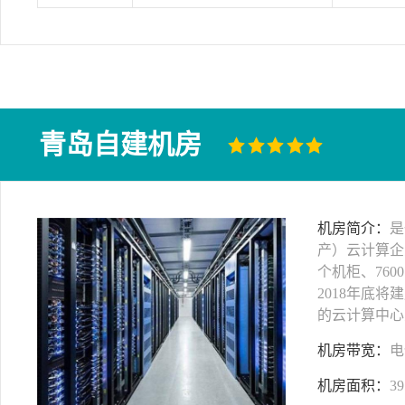
青岛自建机房
机房简介：
是
产）云计算企
个机柜、760
2018年底将
的云计算中心
机房带宽：
电
机房面积：
39