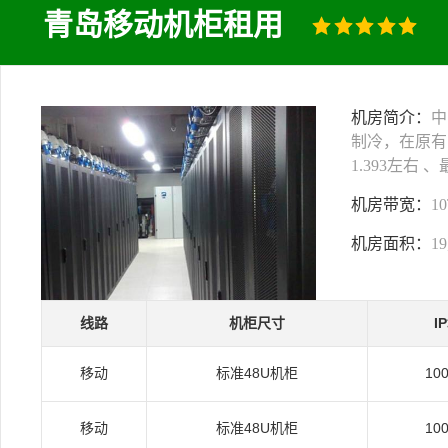
青岛移动机柜租用
机房简介：
中
制冷，在原有
1.393左右
机房带宽：
1
机房面积：
1
线路
机柜尺寸
I
移动
标准48U机柜
10
移动
标准48U机柜
10