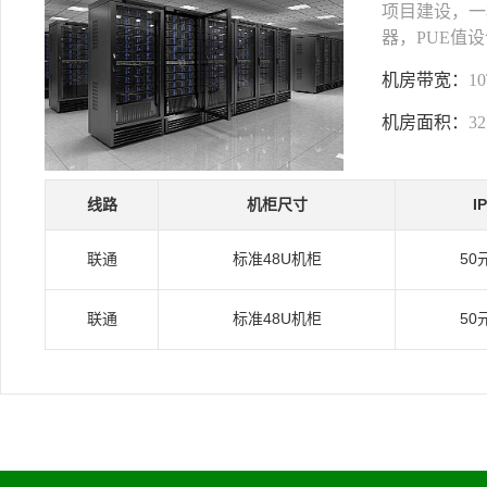
项目建设，一期
器，PUE值设
机房带宽：
1
机房面积：
3
线路
机柜尺寸
I
联通
标准48U机柜
50
联通
标准48U机柜
50