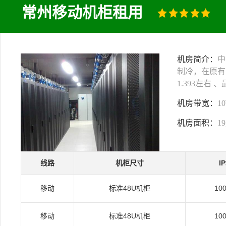
常州移动机柜租用
机房简介：
中
制冷，在原有
1.393左右
机房带宽：
1
机房面积：
1
线路
机柜尺寸
I
移动
标准48U机柜
10
移动
标准48U机柜
10