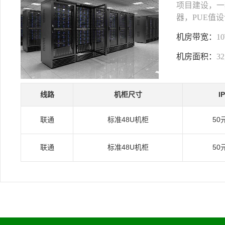
项目建设，一期
器，PUE值设
机房带宽：
1
机房面积：
3
线路
机柜尺寸
I
联通
标准48U机柜
50
联通
标准48U机柜
50