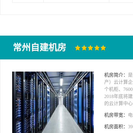
常州自建机房
机房简介：
是
产）云计算企
个机柜、760
2018年底将
的云计算中心
机房带宽：
电
机房面积：
39