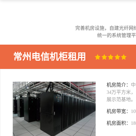
完善机房设施，自建光纤网
统一的系统管理平
常州电信机柜租用
机房简介：
中
34万平方米
展示范基地。
机房带宽：
1
机房面积：
1