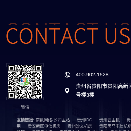
400-902-1528
贵州省贵阳市贵阳高新
号楼3楼
微信
友情链接:
南数网络-公司主站
贵州IDC
贵州云主机
贵
用
贵安新区电信机房
贵州沙文机房
贵阳黑马电信机