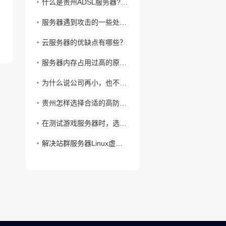
什么是贵州ADSL服务器?弹性主机
服务器遇到攻击的一些处理方法!裸金属服务器
云服务器的优缺点有哪些？
服务器内存占用过高的原因分析?单线主机
为什么说公司再小，也不能用免费虚拟主机
贵州怎样选择合适的高防服务器呢?BGP服务器
在测试游戏服务器时，选择贵州服务器更可靠
解决站群服务器Linux虚拟机下载过慢问题