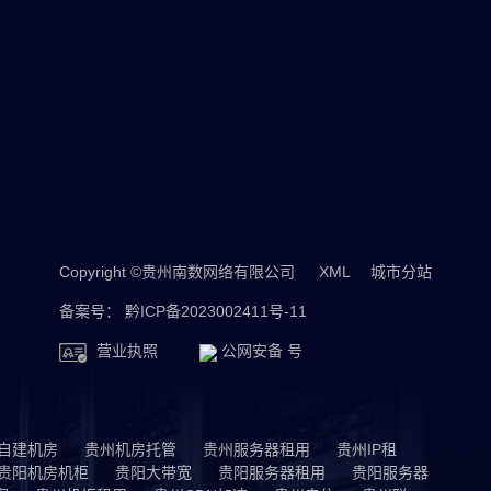
Copyright ©贵州南数网络有限公司
XML
城市分站
城市分站
备案号：
黔ICP备2023002411号-11
淄博
营业执照
公网安备 号
汕头
榆林
开封
自建机房
贵州机房托管
贵州服务器租用
贵州IP租
贵阳机房机柜
贵阳大带宽
贵阳服务器租用
贵阳服务器
焦作